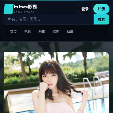
bba影视
登录
注册
NEON STACK
搜索
首页
电影
剧集
综艺
动漫