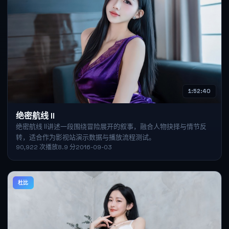
1:52:40
绝密航线 II
绝密航线 II讲述一段围绕冒险展开的叙事，融合人物抉择与情节反
转，适合作为影视站演示数据与播放流程测试。
90,922
次播放
8.9
分
2016-09-03
杜比