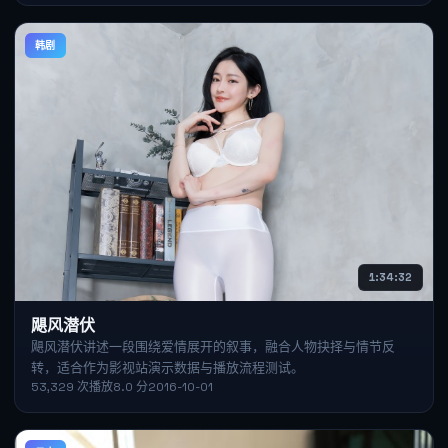
韩剧
1:34:32
飓风潜伏
飓风潜伏讲述一段围绕爱情展开的叙事，融合人物抉择与情节反
转，适合作为影视站演示数据与播放流程测试。
53,329
次播放
8.0
分
2016-10-01