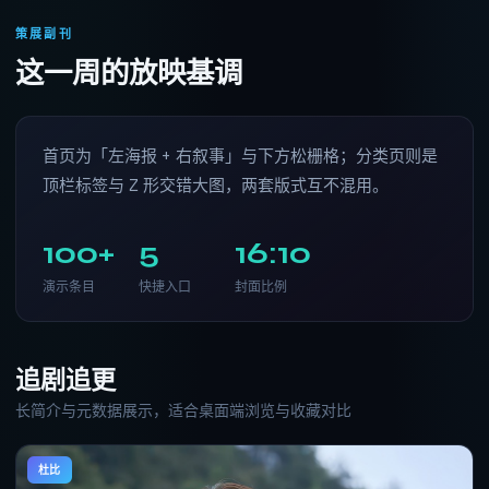
策展副刊
这一周的放映基调
首页为「左海报 + 右叙事」与下方松栅格；分类页则是
顶栏标签与 Z 形交错大图，两套版式互不混用。
100
+
5
16:10
演示条目
快捷入口
封面比例
追剧追更
长简介与元数据展示，适合桌面端浏览与收藏对比
杜比