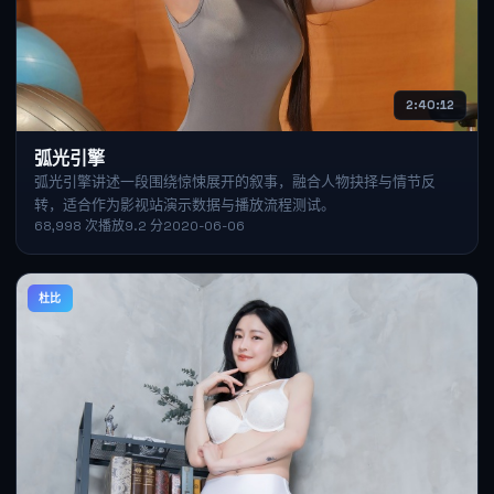
2:40:12
弧光引擎
弧光引擎讲述一段围绕惊悚展开的叙事，融合人物抉择与情节反
转，适合作为影视站演示数据与播放流程测试。
68,998
次播放
9.2
分
2020-06-06
杜比